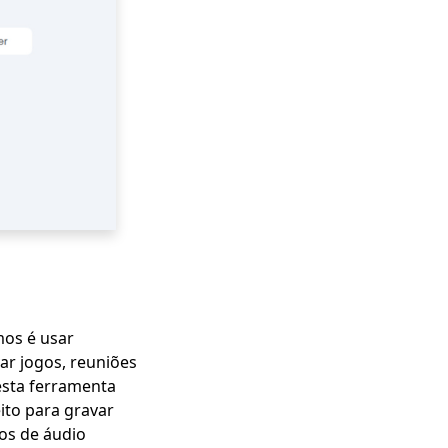
os é usar
var jogos, reuniões
 esta ferramenta
ito para gravar
os de áudio