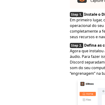
Capture 
Instale o D
Em primeiro lugar,
operacional do seu 
completamente a fe
seus recursos e na
Defina as 
Agora que instalou
áudio. Para fazer i
Discord separadamen
som do seu computa
“engrenagem” na ba