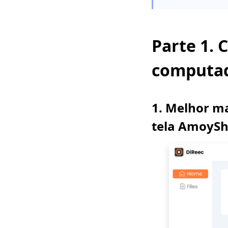
essencial sobre como
gravar áudio no Mac
Parte 1. 
computa
1
.
Melhor ma
tela AmoyS