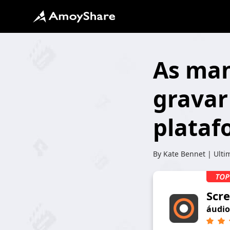
As mane
gravar
plataf
By
Kate Bennet
| Ulti
Scr
áudio