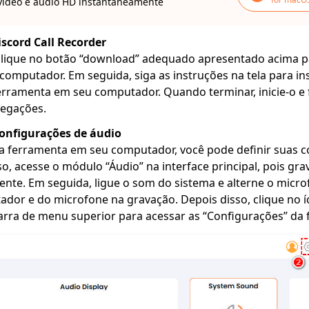
vídeo e áudio HD instantaneamente
iscord Call Recorder
 clique no botão “download” adequado apresentado acima p
computador. Em seguida, siga as instruções na tela para ins
rramenta em seu computador. Quando terminar, inicie-o e 
vegações.
configurações de áudio
 a ferramenta em seu computador, você pode definir suas 
sso, acesse o módulo “Áudio” na interface principal, pois g
te. Em seguida, ligue o som do sistema e alterne o microf
dor e do microfone na gravação. Depois disso, clique no 
rra de menu superior para acessar as “Configurações” da 