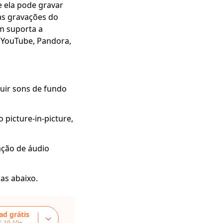
 ela pode gravar
as gravações do
m suporta a
, YouTube, Pandora,
uir sons de fundo
picture-in-picture,
ação de áudio
as abaixo.
d grátis
S 10.10+