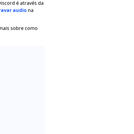
iscord é através da
ravar audio
na
r mais sobre como