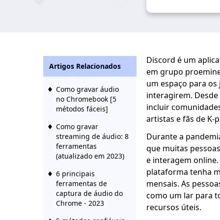
Discord é um aplica
Artigos Relacionados
em grupo proeminen
um espaço para os
Como gravar áudio
interagirem. Desde 
no Chromebook [5
incluir comunidades
métodos fáceis]
artistas e fãs de K-
Como gravar
Durante a pandemia
streaming de áudio: 8
ferramentas
que muitas pessoas
(atualizado em 2023)
e interagem online.
plataforma tenha ma
6 principais
mensais. As pessoa
ferramentas de
captura de áudio do
como um lar para t
Chrome - 2023
recursos úteis.