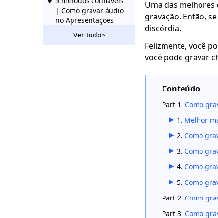
5 métodos confiáveis ​​
Uma das melhores c
| Como gravar áudio
gravação. Então, se
no Apresentações
discórdia.
Google 2023
Ver tudo>
Felizmente, você po
5 maneiras de gravar
você pode gravar c
áudio no Windows 10
[gratuito e rápido]
Como gravar áudio
Conteúdo
interno no Mac – 5
maneiras eficazes
Part 1.
Como grav
2023
1.
Melhor ma
8 maneiras confiáveis
2.
Como grav
​​de gravar áudio de
computador
3.
Como grav
gratuitamente
4.
Como grav
Ensine fazendo: como
5.
Como grav
o Audacity grava
áudio de computador
Part 2.
Como grav
Part 3.
Como grav
Passo a passo