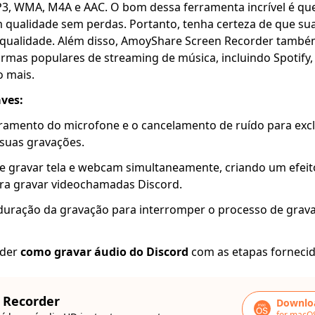
, WMA, M4A e AAC. O bom dessa ferramenta incrível é que
qualidade sem perdas. Portanto, tenha certeza de que su
a qualidade. Além disso, AmoyShare Screen Recorder també
rmas populares de streaming de música, incluindo Spotify
 mais.
aves:
ramento do microfone e o cancelamento de ruído para excl
suas gravações.
 gravar tela e webcam simultaneamente, criando um efeito 
ara gravar videochamadas Discord.
a duração da gravação para interromper o processo de grav
nder
como gravar áudio do Discord
com as etapas fornecid
 Recorder
Downloa
for macO