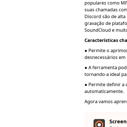
populares como MP3
suas chamadas com 
Discord são de alt
gravação de platafo
SoundCloud e muito
Características ch
● Permite o aprimo
desnecessários em 
● A ferramenta pode
tornando-a ideal p
● Permite definir 
automaticamente.
Agora vamos apre
Screen