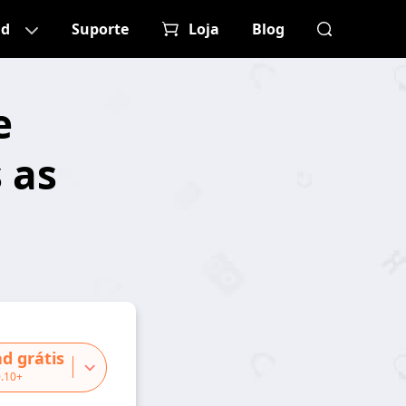
ad
Suporte
Loja
Blog
e
 as
d grátis
.10+