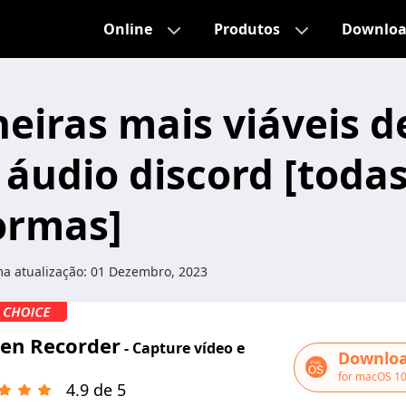
Online
Produtos
Downlo
iras mais viáveis ​​d
 áudio discord [todas
ormas]
ma atualização:
01 Dezembro, 2023
een Recorder
- Capture vídeo e
Downloa
for macOS 10
4.9 de 5