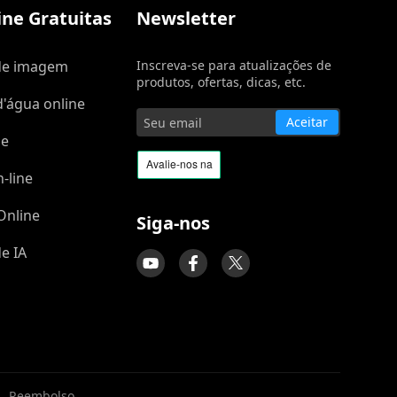
ne Gratuitas
Newsletter
de imagem
Inscreva-se para atualizações de
produtos, ofertas, dicas, etc.
'água online
Aceitar
ne
-line
Online
Siga-nos
e IA
|
Reembolso