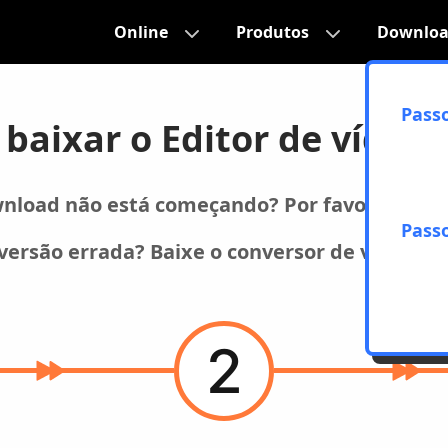
Online
Produtos
Downlo
Passo
 baixar o Editor de vídeo
nload não está começando? Por favor
Clique
Passo
versão errada? Baixe o conversor de vídeo p
2