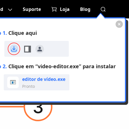
ad
Suporte
Loja
Blog
 1.
Clique aqui
 para Windows
 aqui
>
 2.
Clique em “video-editor.exe” para instalar
ara
Mac
.)
editor de vídeo.exe
Pronto
3