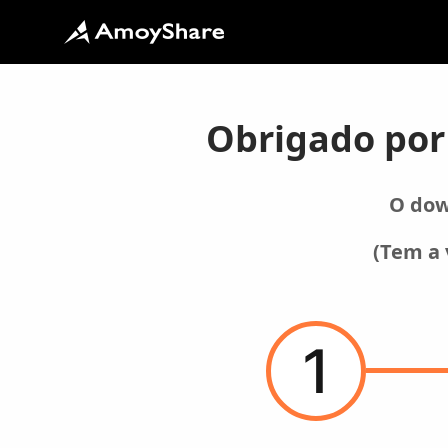
Obrigado por
O dow
(Tem a 
1