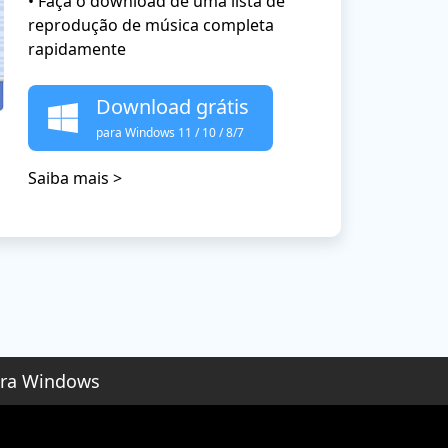
• Faça o download de uma lista de
reprodução de música completa
rapidamente
Download grátis
para Windows 11 / 10 / 8/7
Saiba mais >
para Windows