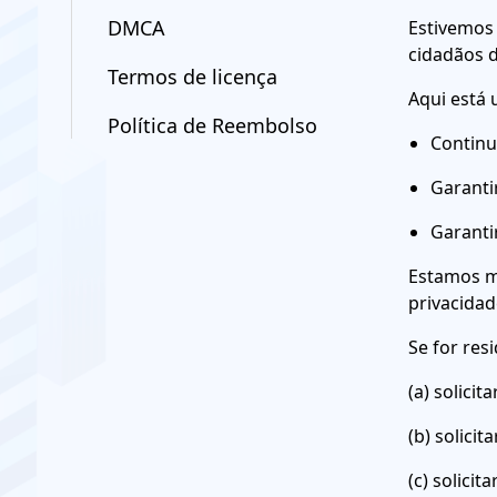
DMCA
Estivemos
cidadãos d
Termos de licença
Aqui está
Política de Reembolso
Continu
Garanti
Garanti
Estamos m
privacidad
Se for res
(a) solici
(b) solici
(c) solici