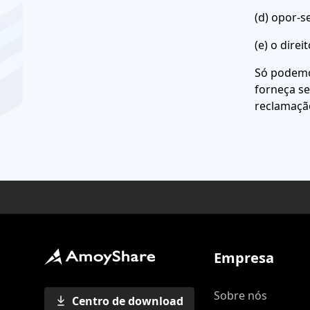
(d) opor-
(e) o dire
Só podemos
forneça se
reclamaçã
Empresa
Sobre nós
Centro de download