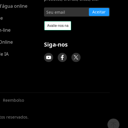
'água online
Aceitar
ne
-line
Online
Siga-nos
e IA
|
Reembolso
tos reservados.