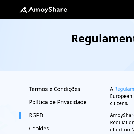
Regulament
Termos e Condições
A
Regulam
European U
Política de Privacidade
citizens.
RGPD
AmoyShare 
Regulation
Cookies
effect on 