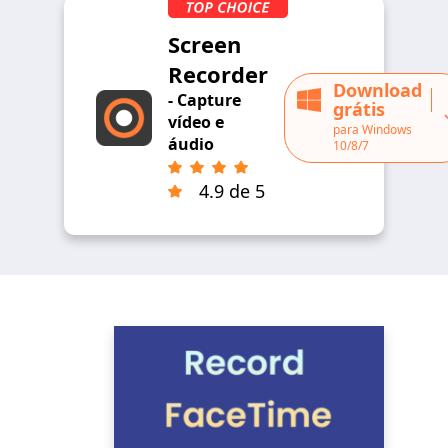
Screen
Recorder
Download
- Capture
grátis
vídeo e
para Windows
áudio
10/8/7
4.9 de 5