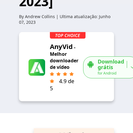
2023]
By
Andrew Collins
| Ultima atualização:
Junho
07, 2023
AnyVid
-
Melhor
downloader
Download
grátis
de vídeo
for Android
4.9 de
5