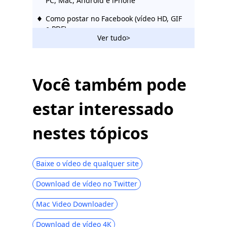
PC, Mac, Android e iPhone
Como postar no Facebook (vídeo HD, GIF
e PDF)
Ver tudo>
[Dica rápida] Como baixar vídeos ao vivo
do Facebook facilmente
10 melhores downloaders de vídeo do
Você também pode
Facebook Chrome [Atualizado em 2023]
estar interessado
Forma [comprovada] eficaz de fazer
download de vídeos privados no
Facebook com facilidade 2023
nestes tópicos
Como tornar seu Facebook privado e
proteger sua privacidade
Baixe o vídeo de qualquer site
[2023 Atualizado] 12 melhores
downloaders de vídeo do Facebook |
Download de vídeo no Twitter
Tente eles
Mac Video Downloader
[100% Trabalho] Baixe o vídeo do
Facebook Messenger 2023
Download de vídeo 4K