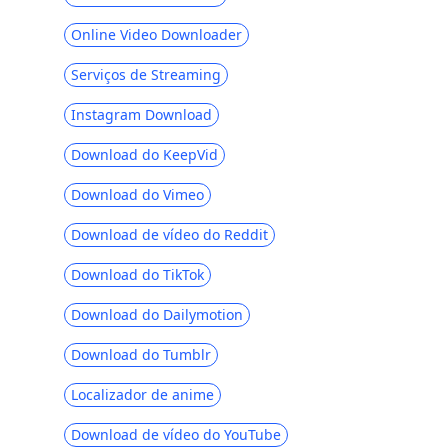
Como encontrar postagens salvas no
Online Video Downloader
Facebook [maneiras mais fáceis]
Serviços de Streaming
Grave vídeos do Facebook em qualquer
dispositivo com gravador integrado
Instagram Download
Por que o Facebook sempre pára e como
consertar isso [2023]
Download do KeepVid
[Dicas comprovadas] Corrigir vídeos do
Download do Vimeo
Facebook que não reproduzem
instantaneamente
Download de vídeo do Reddit
Como adicionar música à postagem do
Download do TikTok
Facebook [Perfil e história]
Download do Dailymotion
Como recuperar mensagens excluídas
do Facebook com sucesso
Download do Tumblr
Downloader de vídeo FBDOWN | 7
Localizador de anime
principais alternativas para salvar vídeos
FB
Download de vídeo do YouTube