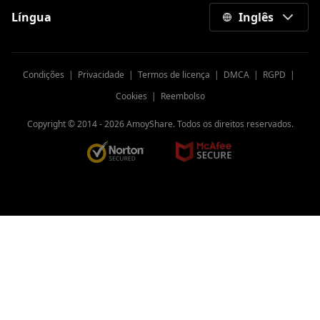
Língua
Inglês
Condições
|
Privacidade
|
Termos de licença
|
DMCA
|
RGPD
|
Cookies
|
Reembolso
Copyright © 2014 -
2026
AmoyShare. Todos os direitos reservados.