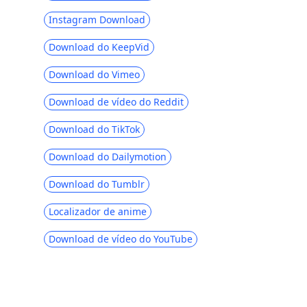
consertar isso [2023]
Instagram Download
Por que o Facebook é tão lento? Corrigir
no PC e no telefone [atualização 2023]
Download do KeepVid
[Dicas comprovadas] Corrigir vídeos do
Download do Vimeo
Facebook que não reproduzem
instantaneamente
Download de vídeo do Reddit
Como adicionar música à postagem do
Download do TikTok
Facebook [Perfil e história]
Download do Dailymotion
Como recuperar mensagens excluídas
do Facebook com sucesso
Download do Tumblr
Downloader de vídeo FBDOWN | 7
Localizador de anime
principais alternativas para salvar vídeos
FB
Download de vídeo do YouTube