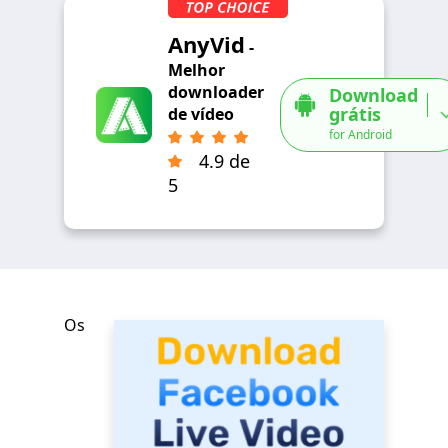
AnyVid
-
Melhor
downloader
Download
grátis
de vídeo
for Android
4.9 de
5
Os