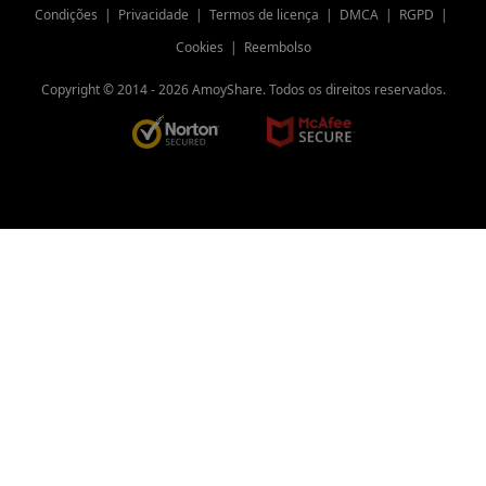
Condições
|
Privacidade
|
Termos de licença
|
DMCA
|
RGPD
|
Cookies
|
Reembolso
Copyright © 2014 -
2026
AmoyShare. Todos os direitos reservados.