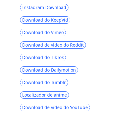
dispositivo com gravador integrado
Instagram Download
Por que o Facebook sempre pára e como
consertar isso [2023]
Download do KeepVid
Por que o Facebook é tão lento? Corrigir
Download do Vimeo
no PC e no telefone [atualização 2023]
Download de vídeo do Reddit
Como adicionar música à postagem do
Facebook [Perfil e história]
Download do TikTok
Como recuperar mensagens excluídas
Download do Dailymotion
do Facebook com sucesso
Download do Tumblr
Downloader de vídeo FBDOWN | 7
principais alternativas para salvar vídeos
Localizador de anime
FB
Download de vídeo do YouTube