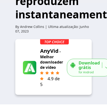
reproduzem
instantaneamen
By
Andrew Collins
| Ultima atualização:
Junho
07, 2023
AnyVid
-
Melhor
downloader
Download
grátis
de vídeo
for Android
4.9 de
5