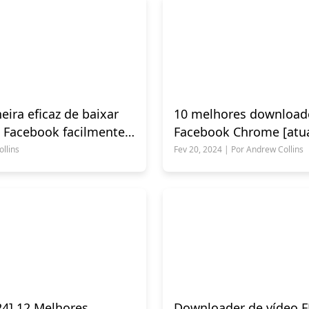
ira eficaz de baixar
10 melhores downloade
o Facebook facilmente
Facebook Chrome [atua
llins
Fev 20, 2024 | Por Andrew Collins
24] 12 Melhores
Downloader de vídeo 