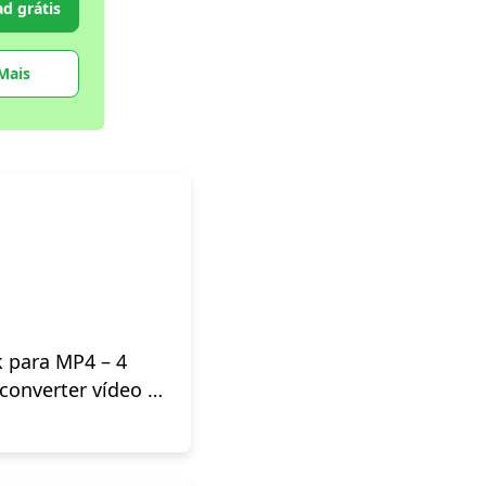
d grátis
Mais
 para MP4 – 4
converter vídeo do