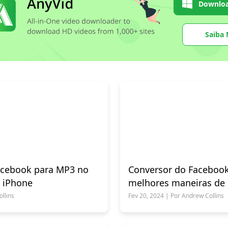
Downloa
Saiba 
acebook para MP3 no
Conversor do Facebook
e iPhone
melhores maneiras de 
FB
llins
Fev 20, 2024 | Por Andrew Collins