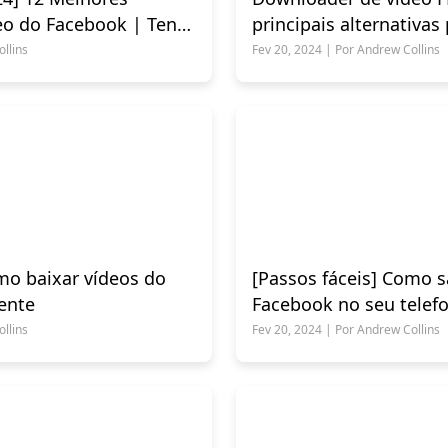
eo do Facebook | Tente
principais alternativas
do FB
llins
Fev 20, 2024 | Por Andrew Collins
mo baixar vídeos do
[Passos fáceis] Como s
ente
Facebook no seu telef
llins
Fev 20, 2024 | Por Andrew Collins