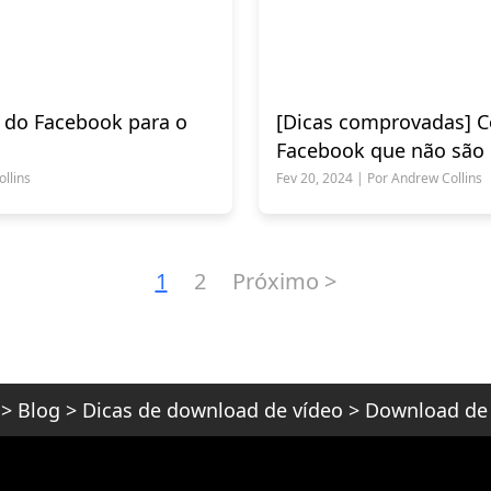
 do Facebook para o
[Dicas comprovadas] Co
Facebook que não são 
instantaneamente
llins
Fev 20, 2024 | Por Andrew Collins
1
2
Próximo >
>
Blog
>
Dicas de download de vídeo
>
Download de 