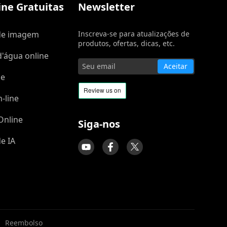
ne Gratuitas
Newsletter
de imagem
Inscreva-se para atualizações de
produtos, ofertas, dicas, etc.
'água online
Aceitar
ne
-line
Online
Siga-nos
e IA
|
Reembolso