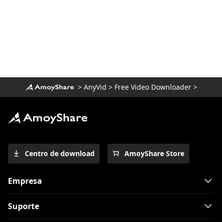
Baixe o vídeo da Newgrounds com um
incrível downloader
Como fazer download de vídeos da
Udemy em um computador e celular
3 maneiras de baixar o vídeo Wistia [guia
passo a passo]
>
AnyVid
>
Free Video Downloader
>
Melhor Video Downloader para Windows
10 (Selecionado 2023)
O melhor player de vídeo para Windows
que você precisa conhecer 2023
Centro de download
AmoyShare Store
Download Running Man 1080p com
legendas em inglês [2023]
Empresa
All Video Downloader: Baixe vídeos de
qualquer site
Suporte
Revisão e alternativa do ClipGrab: baixe
vídeos facilmente