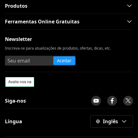
Produtos
Windows Media Player não está
funcionando: 3 maneiras fáceis de
Ferramentas Online Gratuitas
corrigi-lo
Alternativa ClipConverter | Sites como
Newsletter
ClipConverter
Inscreva-se para atualizações de produtos, ofertas, dicas, etc.
[Comprovado] Melhores aplicativos de
download de filmes gratuitos para
Aceitar
Android Mobile
Erro 204 do aTube Catcher: Corrija o erro
para sempre
Revisão do Ummy Video Downloader |
Faça bom uso do Ummy
Siga-nos
Críticas do melhor reprodutor de vídeo
para Mac 2023 [seguro e gratuito]
Língua
Inglês
Os 10 principais sites de download de
vídeo [atualização mais recente de 2023]