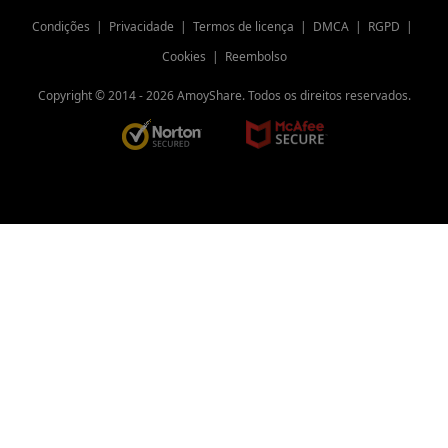
Melhor downloader de vídeo para
Condições
|
Privacidade
|
Termos de licença
|
DMCA
|
RGPD
|
Android imperdível
Cookies
|
Reembolso
Melhor MP4 Player gratuito para
Windows, Mac e Mobile [2023]
Copyright © 2014 -
2026
AmoyShare. Todos os direitos reservados.
Melhor aplicativo gratuito para 9
reprodutores de vídeo para Android
[todos os formatos]
O Twitch não está funcionando
[Problema 100% resolvido agora]
Link to MP4: 6 Novas Ferramentas para
Converter Link para MP4 2023
Como baixar vídeos do LiveLeak para
visualização offline
Baixar vídeos do Vine após o serviço se
aposentar (2023)
Melhor software Putlocker Downloader