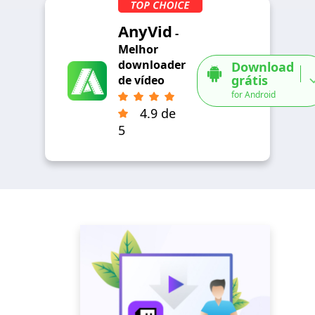
AnyVid
-
Melhor
downloader
Download
grátis
de vídeo
for Android
4.9 de
5