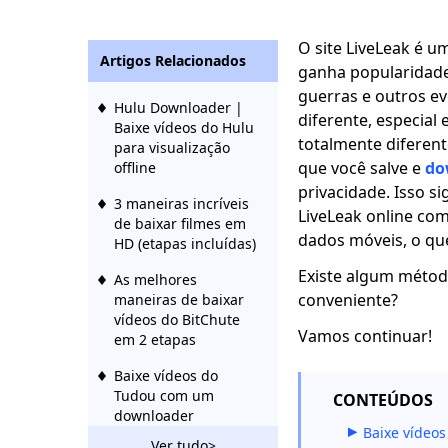
O site LiveLeak é u
Artigos Relacionados
ganha popularidade 
guerras e outros e
Hulu Downloader |
diferente, especial 
Baixe vídeos do Hulu
totalmente diferent
para visualização
que você salve e
do
offline
privacidade. Isso si
3 maneiras incríveis
LiveLeak online co
de baixar filmes em
dados móveis, o que
HD (etapas incluídas)
Existe algum método
As melhores
conveniente?
maneiras de baixar
vídeos do BitChute
Vamos continuar!
em 2 etapas
Baixe vídeos do
Tudou com um
CONTEÚDOS
downloader
Baixe vídeos
procurado por todos
Ver tudo>