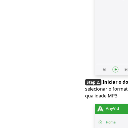
completos grátis em
2023
Baixe o vídeo da
Newgrounds com um
incrível downloader
Como fazer download
de vídeos da Udemy
em um computador e
celular
3 maneiras de baixar
o vídeo Wistia [guia
passo a passo]
Iniciar o 
Melhor Video
selecionar o format
Downloader para
qualidade MP3.
Windows 10
(Selecionado 2023)
O melhor player de
vídeo para Windows
que você precisa