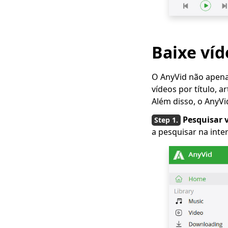
4 principais
downloader de vídeos
do Pinterest que você
deve experimentar
Baixe ví
Métodos de
download de filmes
O AnyVid não apena
HD MP4 inteligentes
vídeos por título, 
que você deve
Além disso, o AnyV
conhecer
Pesquisar 
Como baixar filmes
a pesquisar na inter
Netflix para o
computador? [100%
funciona]
A maneira mais fácil
de baixar filmes da
Netflix no Mac
[100% viável] Melhor
downloader de filmes