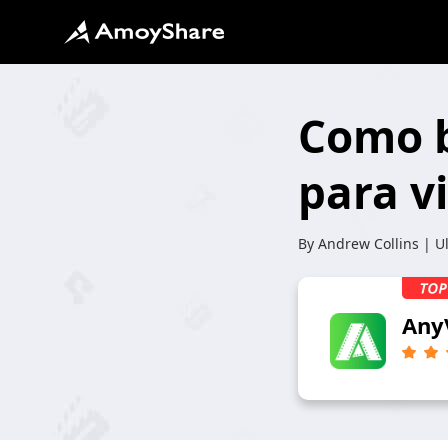
Como b
para vi
By
Andrew Collins
| Ul
Any