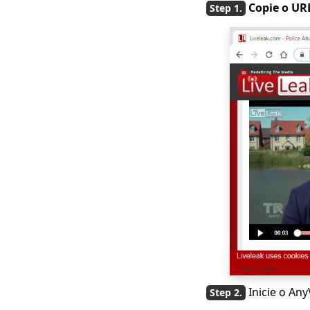
Copie o UR
social: salve vídeos de
sites populares
123Movies
Downloader | Baixe
agora do 123Movies
Melhor site de
download de vídeo
gratuito [All-Inclusive
2023]
Como fazer download
do GoMovies: Método
eficaz 2023
Baixe iFunny para
MP4: 4 ferramentas
úteis para ajudá-lo
Baixar 2023 Últimas
Escolhas para
Inicie o An
Download de Vídeos