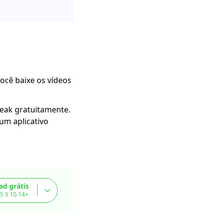
você baixe os vídeos
Leak gratuitamente.
um aplicativo
d grátis
S X 10.14+