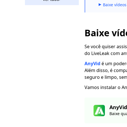
Baixe vídeos
Faça o download do
vídeo Ustream: 2
métodos acionáveis ​​
em 2023
Baixe ví
2 maneiras de baixar
vídeos do Vevo
gratuitamente 2023
Se você quiser assi
do LiveLeak com an
O incrível Rutube
Downloader que você
AnyVid
é um podero
deve usar 2023
Além disso, é compa
seguro e limpo, sem
Como baixar vídeos
de Bilibili sem esforço
Vamos instalar o An
[2023]
Hotstar Video
Downloader | Baixe
AnyVid
vídeos Hotstar
Baixe qua
facilmente
Downloader de mídia