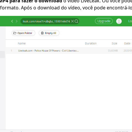
MP4 para fazer o download
o vídeo LiveLeak. Ou você pode
 formato. Após o download do vídeo, você pode encontrá-l