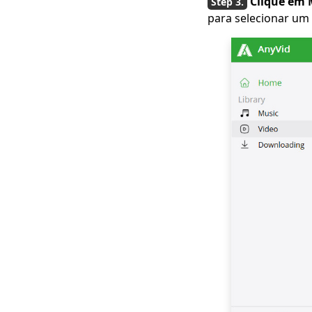
Clique em 
Vídeos Lynda?
para selecionar um
Como baixar o vídeo
de streaming [Guia
mais recente de
2023]
Os 5 principais sites
de download gratuito
de filmes para celular
(100% profissional)
Como baixar um filme
infantil grátis? [Guia
mais recente]
Downloader de filmes
grátis para celular e
PC 2023
[Novo !!] 10 principais
sites para baixar
séries de TV