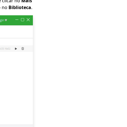
 clicar no
Mais
o no
Biblioteca
.