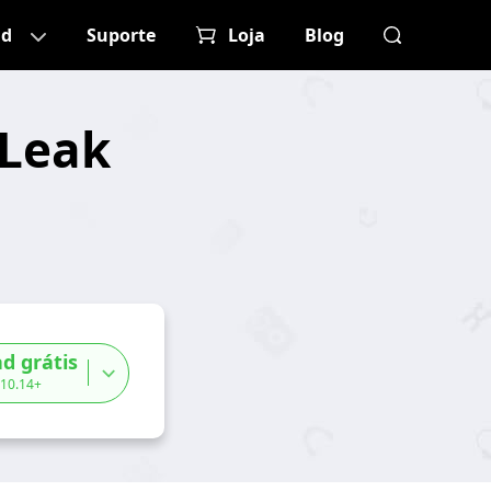
ad
Suporte
Loja
Blog
eLeak
d grátis
 10.14+