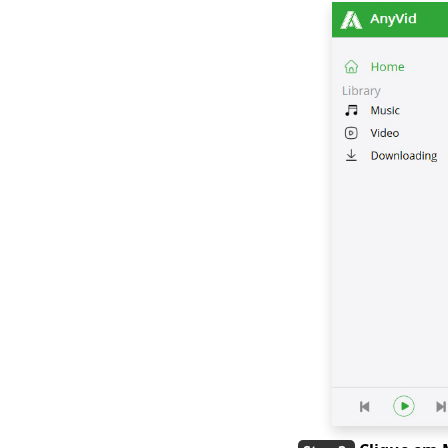
do Myspace
Os 4 melhores
downloaders de
periscópio em 2023
que você deve
conhecer
Os 4 melhores
baixadores de vídeo
da Vevo em 2023
[recomendado]
7 melhores maneiras
de fazer download de
OK.ru [última
atualização de 2023]
4 maneiras de baixar
vídeos Coub [100%
trabalho]
[4 Soluções Práticas]
Como Baixar os