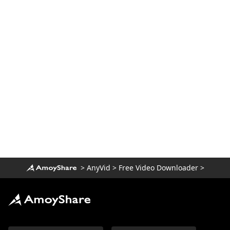
A maneira mais fácil de baixar filmes da
Netflix no Mac
[100% viável] Melhor downloader de
filmes completos grátis em 2023
Baixe o vídeo da Newgrounds com um
incrível downloader
Como fazer download de vídeos da
Udemy em um computador e celular
3 maneiras de baixar o vídeo Wistia [guia
passo a passo]
Melhor Video Downloader para Windows
10 (Selecionado 2023)
>
AnyVid
>
Free Video Downloader
>
O melhor player de vídeo para Windows
que você precisa conhecer 2023
Download Running Man 1080p com
legendas em inglês [2023]