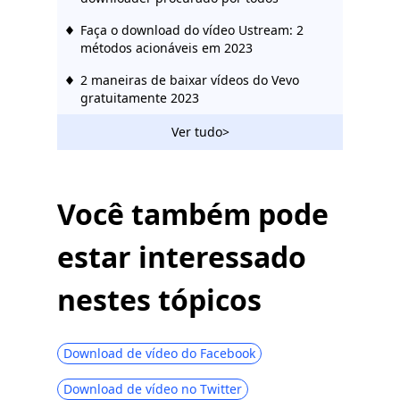
Faça o download do vídeo Ustream: 2
métodos acionáveis ​​em 2023
2 maneiras de baixar vídeos do Vevo
gratuitamente 2023
O incrível Rutube Downloader que você
Ver tudo>
deve usar 2023
Como baixar vídeos de Bilibili sem
esforço [2023]
Você também pode
Hotstar Video Downloader | Baixe vídeos
estar interessado
Hotstar facilmente
Downloader de mídia social: salve vídeos
nestes tópicos
de sites populares
123Movies Downloader | Baixe agora do
123Movies
Download de vídeo do Facebook
Melhor site de download de vídeo
Download de vídeo no Twitter
gratuito [All-Inclusive 2023]