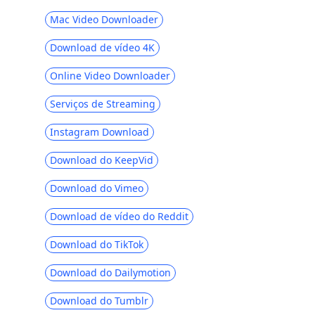
Mac Video Downloader
Baixe iFunny para MP4: 4 ferramentas
úteis para ajudá-lo
Download de vídeo 4K
Baixar 2023 Últimas Escolhas para
Online Video Downloader
Download de Vídeos do Myspace
Os 4 melhores downloaders de
Serviços de Streaming
periscópio em 2023 que você deve
conhecer
Instagram Download
Os 4 melhores baixadores de vídeo da
Download do KeepVid
Vevo em 2023 [recomendado]
Download do Vimeo
7 melhores maneiras de fazer download
de OK.ru [última atualização de 2023]
Download de vídeo do Reddit
4 maneiras de baixar vídeos Coub [100%
Download do TikTok
trabalho]
Download do Dailymotion
[4 Soluções Práticas] Como Baixar os
Vídeos Lynda?
Download do Tumblr
Como baixar o vídeo de streaming [Guia