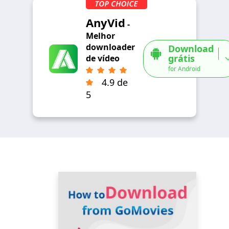
AnyVid
-
Melhor
downloader
Download
grátis
de vídeo
for Android
4.9 de
5