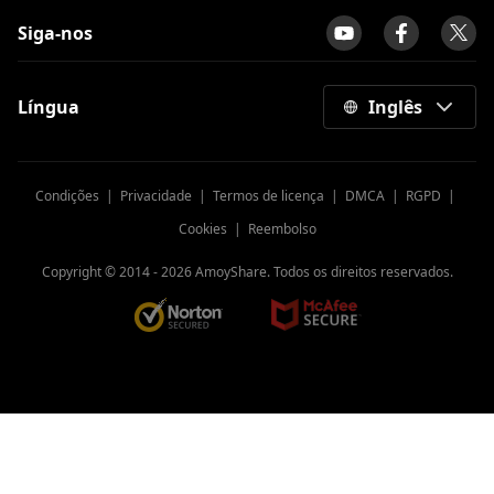
Críticas do melhor reprodutor de vídeo
para Mac 2023 [seguro e gratuito]
Siga-nos
Os 10 principais sites de download de
vídeo [atualização mais recente de 2023]
Língua
Inglês
Melhor downloader de vídeo para
Android imperdível
Melhor MP4 Player gratuito para
Condições
|
Privacidade
|
Termos de licença
|
DMCA
|
RGPD
|
Windows, Mac e Mobile [2023]
Cookies
|
Reembolso
Melhor aplicativo gratuito para 9
reprodutores de vídeo para Android
Copyright © 2014 -
2026
AmoyShare. Todos os direitos reservados.
[todos os formatos]
O Twitch não está funcionando
[Problema 100% resolvido agora]
Link to MP4: 6 Novas Ferramentas para
Converter Link para MP4 2023
Como baixar vídeos do LiveLeak para
visualização offline