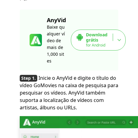
AnyVid
Baixe qu
alquer ví
Download
grátis
deo de
for Android
mais de
1,000 sit
es
Inicie o AnyVid e digite o título do
vídeo GoMovies na caixa de pesquisa para
pesquisar os vídeos. AnyVid também
suporta a localização de vídeos com
artistas, álbuns ou URLs.