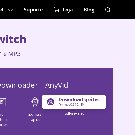
ad
Suporte
Loja
Blog
witch
4 e MP3
Downloader – AnyVid
Download grátis
for macOS 10.15+
Saiba mais>
ão
3X mais
stem
rápido
cios