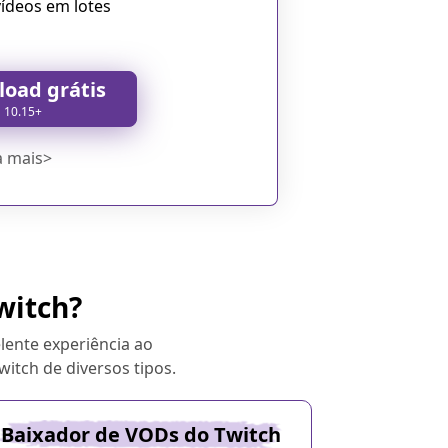
vídeos em lotes
oad grátis
 10.15+
a mais>
witch?
lente experiência ao
itch de diversos tipos.
Baixador de VODs do Twitch