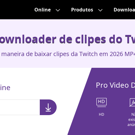
Online
Produtos
Downlo
ownloader de clipes do T
 maneira de baixar clipes da Twitch em 2026 MP
Pro Video 
line
HD
N
exi
anún