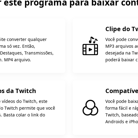
r este programa para baixar con
Clipe do T
ite converter qualquer
Você pode conve
ma só vez. Então,
MP3 arquivos aq
 Destaques, Transmissões,
desejada na Twi
h. MP4 arquivo.
poderá baixar c
os da Twitch
Compatível
 vídeos do Twitch, este
Você pode baixa
do Twitch permite que você
forma fácil e r
. Basta colar o link do
Twitch, basead
Androids e iPho