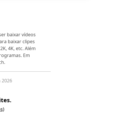
ser baixar vídeos
ra baixar clipes
2K, 4K, etc. Além
 programas. Em
ch.
m 2026
tes.
es)