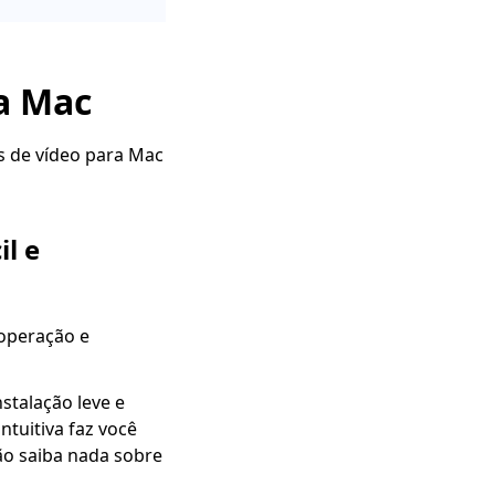
a Mac
es de vídeo para Mac
il e
operação e
stalação leve e
tuitiva faz você
o saiba nada sobre