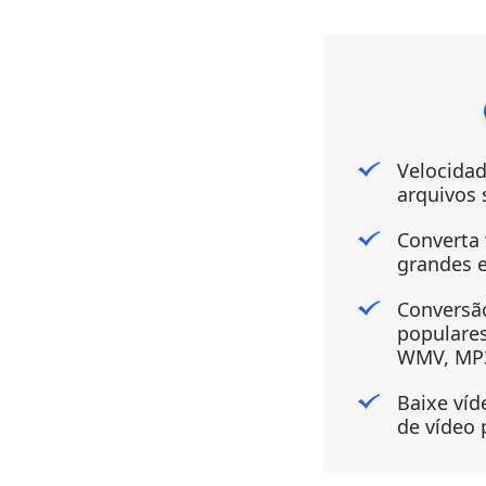
Melhores soluções
para converter para o
formato de arquivo
QuickTime
Como converter para
o tipo de arquivo
Velocidad
iMovie? [Resposta
arquivos
rápida]
Como converter
Converta 
vídeos para formatos
grandes 
de iPad
GRATUITAMENTE
Conversão
populare
2023 MELHORES
WMV, MP3
conversores de vídeo
para iPhone: grátis e
Baixe víd
rápido
de vídeo 
8 principais players
AVI para Mac para