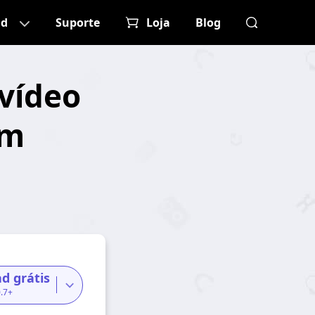
ad
Suporte
Loja
Blog
vídeo
em
d grátis
.7+