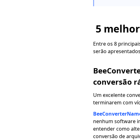
Revisão de qualquer
conversor de vídeo:
todos os recursos em
uma ferramenta
5 melhor
Os 10 principais
aplicativos de
Entre os 8 principa
conversão de vídeo
serão apresentados
para Andriod, iPhone
e PC
BeeConverter
Soluções rápidas: o
QuickTime Player não
conversão r
consegue abrir o MP4
Melhor conversor de
Um excelente conve
vídeo para áudio:
terminarem com ví
lista TOP de 2023
BeeConverterNam
O que é o formato de
nenhum software inc
vídeo do iPhone?
entender como alte
Como converter para
conversão de arquiv
iPhone?