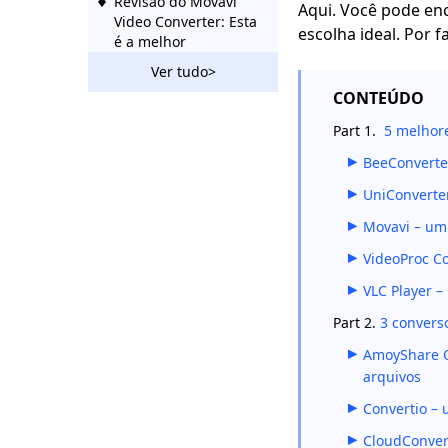
Revisão do Movavi
Aqui. Você pode enc
Video Converter: Esta
escolha ideal. Por f
é a melhor
ferramenta?
Ver tudo>
CONTEÚDO
Análise do HitPaw
Video Converter:
Part 1.
5 melhore
todos os recursos
testados
BeeConverter
Como converter
UniConverter
facilmente vídeo do
Movavi – um
iPhone para MP4
[GUIA]
VideoProc C
Revisão do Freemake
VLC Player –
Video Converter: Por
Part 2.
3 convers
que é popular?
AmoyShare On
Melhor software
arquivos
conversor de vídeo
para sua escolha em
Convertio – 
2023
CloudConvert