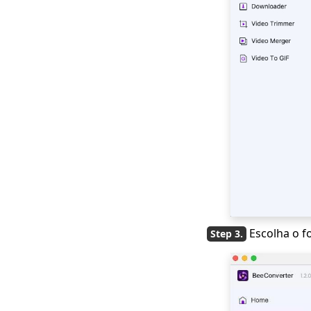
iPhone
Como corrigir
rapidamente o vídeo
que não está sendo
reproduzido no
iPhone?
Como converter MP4
para MOV no
Windows e MacBook?
5 maneiras populares
de converter MKV
para AVI [Guia passo
a passo]
Use FFmpeg para
Escolha o 
converter MKV para
MP4 [maneira mais
fácil]
Como converter MOV
para MP4 no Mac