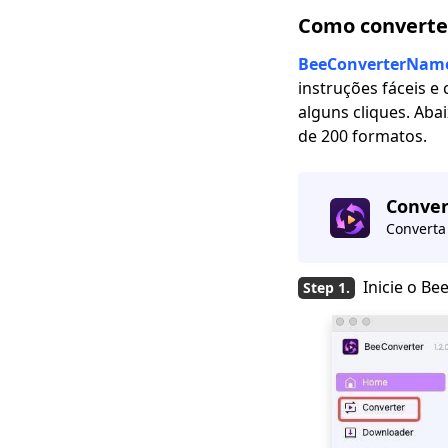
melhor qualidade de
vídeo
Como converter
Três vias rápidas:
BeeConverterNam
como converter
instruções fáceis 
QuickTime para MP4
alguns cliques. Ab
Como exportar iMovie
de 200 formatos.
para MP4 usando
Mac/Windows/iPhone?
Conver
Guia de 3 métodos e
Converta
3 etapas para
converter MP4 para
AVI
Inicie o Be
Revisão do
CloudConvert: é
seguro e confiável?
5 principais
conversores para
converter MOV para
MP4 no iPhone 2023