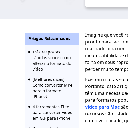
Imagine que você r
Artigos Relacionados
pronto para ser com
realidade joga um 
Três respostas
incompatibilidade 
rápidas sobre como
falha em seus repr
alterar o formato do
perder muito tempo
vídeo
Existem muitas sol
[Melhores dicas]
Como converter MP4
Portanto, este arti
para o formato
têm uma necessidad
iPhone?
para formatos popu
vídeo para Mac
são
4 ferramentas Elite
para converter vídeo
recursos são lista
em GIF para iPhone
como velocidade, q