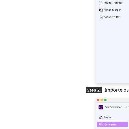
2023 Métodos mais
recentes sobre como
converter MKV para
MP4
4 métodos
comprovados sobre
como converter MPEG
para MP4 facilmente
[2 ferramentas
extraordinárias]
Como converter M4V
para MP4 no Mac
Importe os 
Como converter MKV
para MP4 no OBS
com facilidade?
[4 principais métodos
fáceis de usar] Como
jogar WebM no