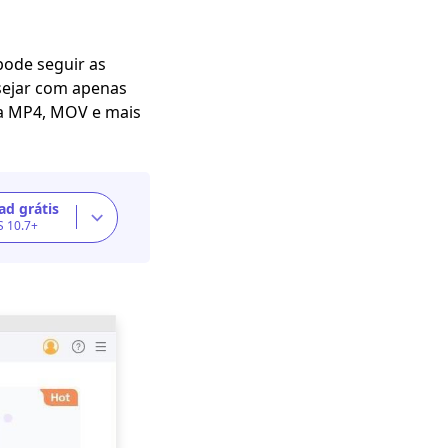
ode seguir as
sejar com apenas
ra MP4, MOV e mais
d grátis
S 10.7+