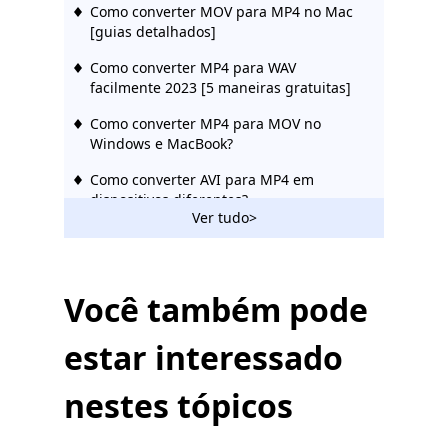
Como converter MOV para MP4 no Mac
[guias detalhados]
Como converter MP4 para WAV
facilmente 2023 [5 maneiras gratuitas]
Como converter MP4 para MOV no
Windows e MacBook?
Como converter AVI para MP4 em
dispositivos diferentes?
Ver tudo>
Maneiras diretas de como converter
WebM para MP4
5 melhores maneiras de compactar MP4
Você também pode
no Mac [Guia passo a passo]
estar interessado
[5 melhores maneiras] Como compactar
um vídeo no Windows 10
nestes tópicos
[3 ferramentas incríveis] Como converter
AVI para MP4 no Mac 2023