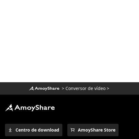
[4 principais métodos fáceis de usar]
Como jogar WebM no iPhone
Top 7 jogadores obrigatórios para jogar
FLV no Mac facilmente 2023
Como reproduzir arquivos MOV no
Windows 10? [Dicas 100% viáveis]
>
Conversor de vídeo
>
Centro de download
AmoyShare Store