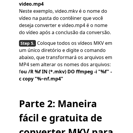
video.mp4
Neste exemplo, video.mkv é o nome do
vídeo na pasta do contêiner que você
deseja converter e video.mp4 é o nome
do vídeo após a conclusão da conversão.
Coloque todos os vídeos MKV em
um único diretório e digite o comando
abaixo, que transformará os arquivos em
MP4 sem alterar os nomes dos arquivos:
f
ou /R %f IN (*.mkv) DO ffmpeg -i "%f" -
c copy "%~nf.mp4"
Parte 2: Maneira
fácil e gratuita de
converter MKV para