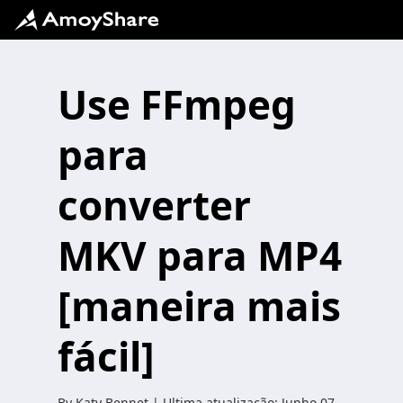
Use FFmpeg
para
converter
MKV para MP4
[maneira mais
fácil]
By
Katy Bennet
| Ultima atualização:
Junho 07,