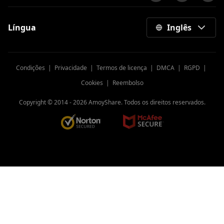
Língua
Inglês
Condições
|
Privacidade
|
Termos de licença
|
DMCA
|
RGPD
|
Cookies
|
Reembolso
Copyright © 2014 -
2026
AmoyShare. Todos os direitos reservados.