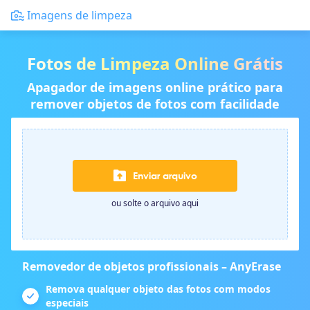
Imagens de limpeza
Fotos de Limpeza Online Grátis
Apagador de imagens online prático para
remover objetos de fotos com facilidade
Enviar arquivo
ou solte o arquivo aqui
Removedor de objetos profissionais – AnyErase
Remova qualquer objeto das fotos com modos
especiais