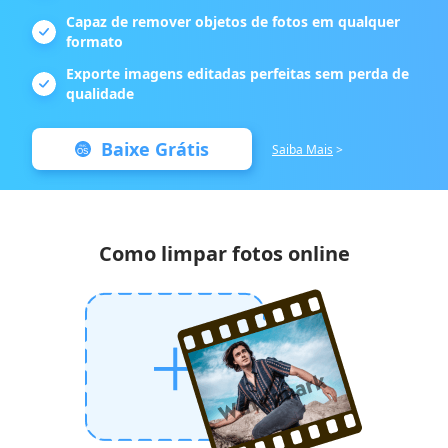
Capaz de remover objetos de fotos em qualquer
formato
Exporte imagens editadas perfeitas sem perda de
qualidade
Baixe Grátis
Saiba Mais
>
Como limpar fotos online