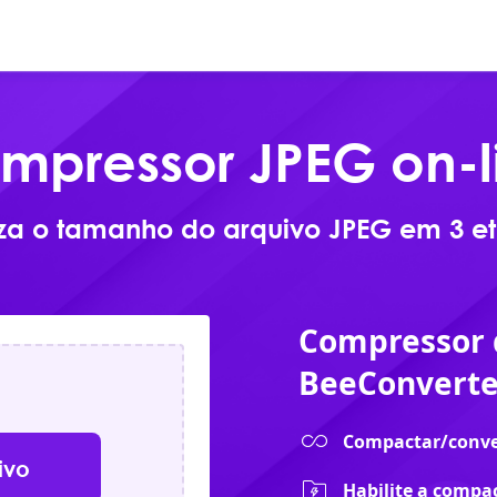
Online
Produtos
Downlo
mpressor JPEG on-l
za o tamanho do arquivo JPEG em 3 e
Compressor 
BeeConverte
Compactar/conve
ivo
Habilite a compa