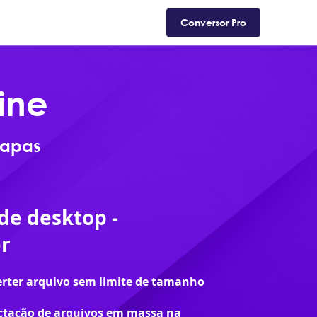
ad
Suporte
Loja
Blog
Conversor Pro
ine
tapas
de desktop -
r
rter arquivo sem limite de tamanho
ctação de arquivos em massa na