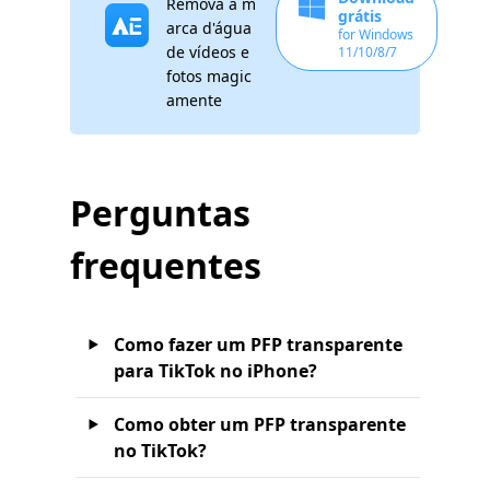
Remova a m
grátis
arca d'água
for Windows
de vídeos e
11/10/8/7
fotos magic
amente
Perguntas
frequentes
Como fazer um PFP transparente
para TikTok no iPhone?
Como obter um PFP transparente
no TikTok?