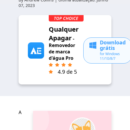
07, 2023
Qualquer
Apagar
-
Download
Removedor
grátis
de marca
for Windows
d'água Pro
11/10/8/7
4.9 de 5
A