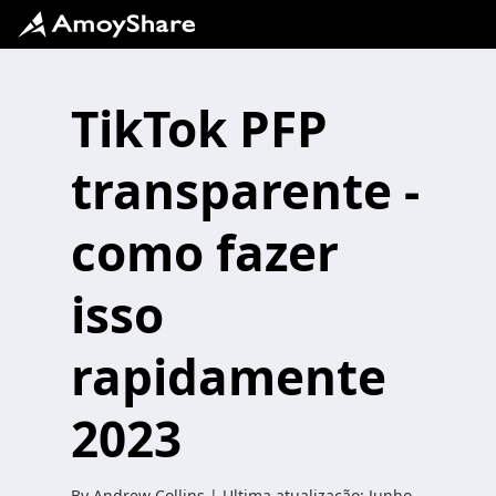
TikTok PFP
transparente -
como fazer
isso
rapidamente
2023
By
Andrew Collins
| Ultima atualização:
Junho