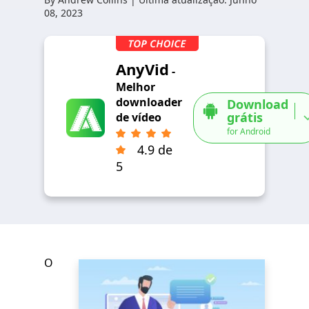
08, 2023
AnyVid
-
Melhor
downloader
Download
grátis
de vídeo
for Android
4.9 de
5
O