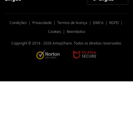
Condições
|
Privacidade
|
Termos de licença
|
DMCA
|
RGPD
|
Cookies
|
Reembolso
Copyright © 2014 -
2026
AmoyShare. Todos os direitos reservados.