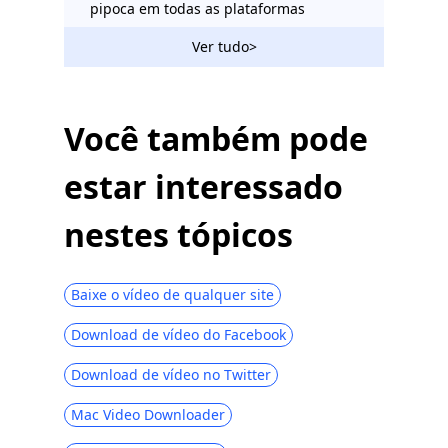
pipoca em todas as plataformas
Sites como o Vumoo: sites de streaming
Ver tudo>
de vídeo gratuitos e estáveis
Sites como FMovies | Baixe em FMovies
Alternatives
Você também pode
10 principais alternativas do KimCartoon
estar interessado
para assistir desenhos animados de
2023
nestes tópicos
10 melhores alternativas de TV no
Terrarium | 2023 mais recentes
Os 6 principais sites gratuitos, como o
Baixe o vídeo de qualquer site
123Movies [2023]
Download de vídeo do Facebook
Os 5 principais sites de drama coreano
com legendas em inglês que você vai
Download de vídeo no Twitter
adorar
Mac Video Downloader
As 6 principais alternativas da Primewire
[Melhores sites gratuitos como