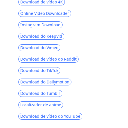
Download de vídeo 4K
Primewire]
Online Video Downloader
Melhores sites como Udemy para e-
learning [2023]
Instagram Download
As 5 principais alternativas do TVMuse
[Como baixar filmes]
Download do KeepVid
Melhores sites como SolarMovie para
Download do Vimeo
assistir e baixar filmes
Download de vídeo do Reddit
Hulu vs Amazon Prime: comparação com
tudo incluído [2023]
Download do TikTok
Os 5 principais sites como o Tubi TV:
Download do Dailymotion
sites de filmes on-line gratuitos [2023]
Download do Tumblr
Disney Plus vs Netflix: comparação
abrangente [2023]
Localizador de anime
Philo vs Sling: 5 coisas que você não
deve perder [2023]
Download de vídeo do YouTube
Mixer vs Twitch [Como baixar vídeos de