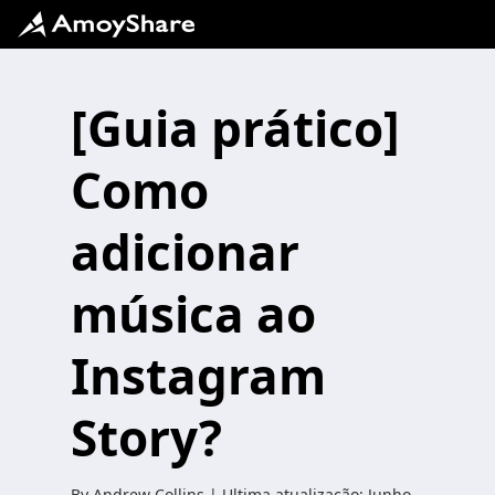
[Guia prático]
Como
adicionar
música ao
Instagram
Story?
By
Andrew Collins
| Ultima atualização:
Junho