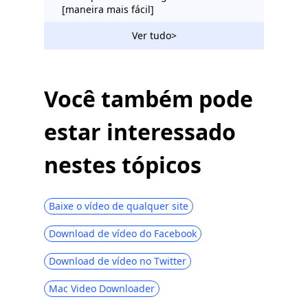
[maneira mais fácil]
Como baixar vídeos privados do
Ver tudo>
Instagram [fácil e eficiente]
O Instagram notifica quando você
captura uma tela de uma história,
Você também pode
postagem ou DM?
estar interessado
Melhor alternativa para Instagram que
você não quer perder [2023]
nestes tópicos
4 maneiras eficazes de fazer download
de histórias do Instagram
Como usar o Instagram - Guia de início
Baixe o vídeo de qualquer site
rápido completo
Download de vídeo do Facebook
Como excluir o Instagram
permanentemente e desativá-lo
Download de vídeo no Twitter
temporariamente
Mac Video Downloader
Como consertar o Instagram que não
funciona em 2023? [Guia completo]