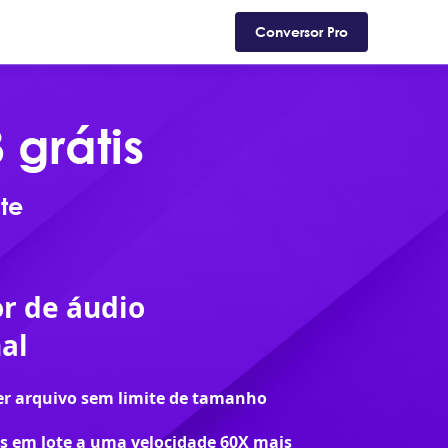
ad
Suporte
Loja
Blog
Conversor Pro
grátis
te
r de áudio
al
r arquivo sem limite de tamanho
s em lote a uma velocidade 60X mais