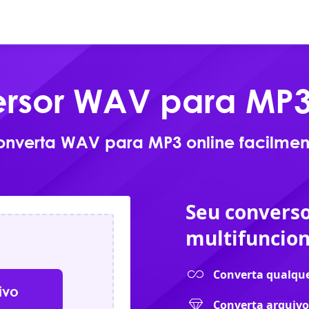
Online
Produtos
Downlo
rsor WAV para MP3 
onverta WAV para MP3 online facilmen
Seu converso
multifuncion
Converta qualque
ivo
Converta arquivo