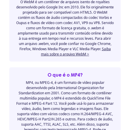
O WebM é um contêiner de arquivos isento de royalties
desenvolvido pelo Google Inc em 2010. Ele foi originalmente
projetado para ser compatível com HTML5. O WebM
contém os fluxos de áudio compactados do codec Vorbis e
Oupus e fluxos de vídeo com codec AV1, VP9 ou VP8. Servido
como um formato de licença gratuita, o .webm é
amplamente usado para transmitir conteúdo online devido
à sua entrega em tempo real e recursos leves. Para abrir
um arquivo .webm, você pode confiar no Google Chrome,
Firefox, Windows Media Player e VLC Media Player.
Saiba
mais sobre o arquivo WebM >
O que é o MP4?
MP4, ou MPEG-4, é um formato de vídeo popular
desenvolvido pela International Organization for
Standardization em 2001. Como um formato de contêiner
multimídia popular, o MP4 é estendido do QuickTime File
Format e MPEG-4 Part 12. Você pode usá-lo para armazenar
vídeo, áudio, bem como legendas e imagens fixas. Ele
suporta vídeo com vários codecs como H.264/MPEG-4 AVC,
HEVC/MPEG-H Part2/H.265 e outros. Para codecs de áudio,
suporta AAC, TTSI, ALAC, SLS, etc. Além disso, suporta
legendas com texto temporizado MPEG-4. Pode-se