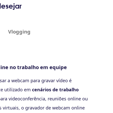
esejar
Vlogging
oriais com Webcam Record
 dos negócios, o gravador de webcam
 está disponível para
ensino online e
ncia
. Os educadores podem usar os
ursos de gravação de tela e webcam para