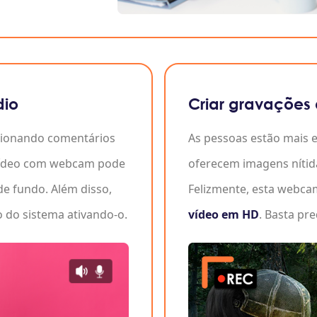
dio
Criar gravaçõe
icionando comentários
As pessoas estão mais e
 vídeo com webcam pode
oferecem imagens nítida
e fundo. Além disso,
Felizmente, esta webca
 do sistema ativando-o.
vídeo em HD
. Basta pre