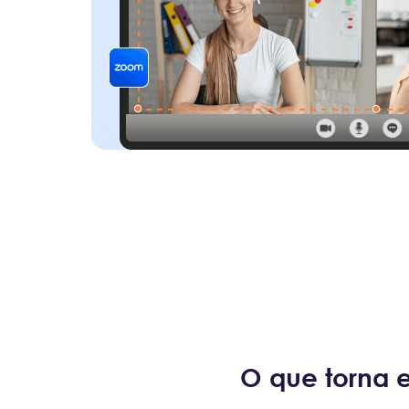
das as
 podem ser
.
O que torna 