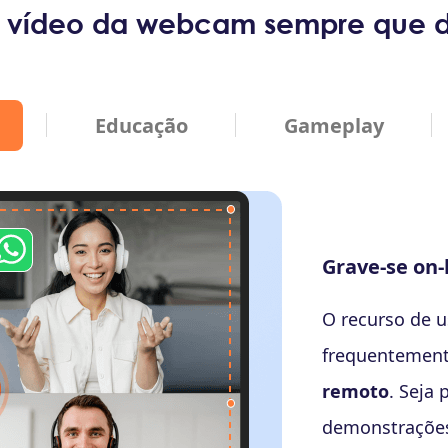
 vídeo da webcam sempre que d
Educação
Gameplay
Criando Tut
Além do mundo
online também
ensino à distâ
poderosos rec