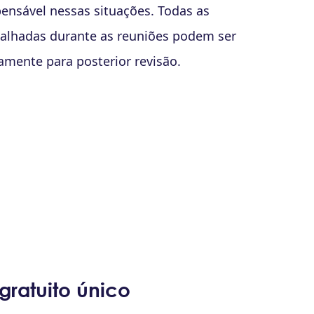
entações instrucionais e tutoriais que
mpreensão e a eficácia dos alunos.
ratuito único