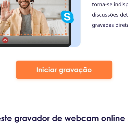
produzir apres
aprimoram a co
Iniciar gravação
este gravador de webcam online g