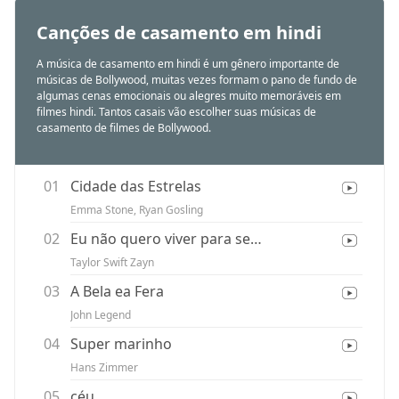
Canções de casamento em hindi
A música de casamento em hindi é um gênero importante de
músicas de Bollywood, muitas vezes formam o pano de fundo de
algumas cenas emocionais ou alegres muito memoráveis ​​​​em
filmes hindi. Tantos casais vão escolher suas músicas de
casamento de filmes de Bollywood.
01
Cidade das Estrelas
Emma Stone, Ryan Gosling
02
Eu não quero viver para sempre
Taylor Swift Zayn
03
A Bela ea Fera
John Legend
04
Super marinho
Hans Zimmer
05
céu