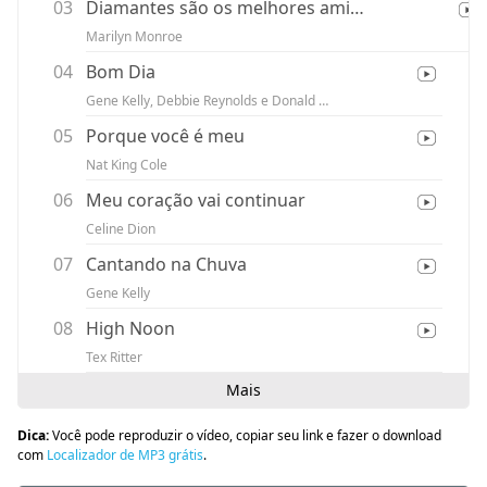
03
Diamantes são os melhores amigos de uma garota
Marilyn Monroe
04
Bom Dia
Gene Kelly, Debbie Reynolds e Donald O'Conner
05
Porque você é meu
Nat King Cole
06
Meu coração vai continuar
Celine Dion
07
Cantando na Chuva
Gene Kelly
08
High Noon
Tex Ritter
Mais
Dica:
Você pode reproduzir o vídeo, copiar seu link e fazer o download
com
Localizador de MP3 grátis
.