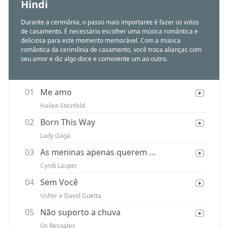
Hindi
Durante a cerimônia, o passo mais importante é fazer os votos
de casamento. É necessário escolher uma música romântica e
deliciosa para este momento memorável. Com a música
romântica da cerimônia de casamento, você troca alianças com
seu amor e diz algo doce e comovente um ao outro.
01
Me amo
Hailee Steinfeld
02
Born This Way
Lady Gaga
03
As meninas apenas querem se divertir
Cyndi Lauper
04
Sem Você
Usher e David Guetta
05
Não suporto a chuva
Os Resgates