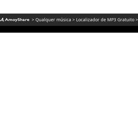
>
Qualquer música
>
Localizador de MP3 Gratuito
Centro de download
AmoyShare Store
Empresa
Suporte
Produtos
Ferramentas Online Gratuitas