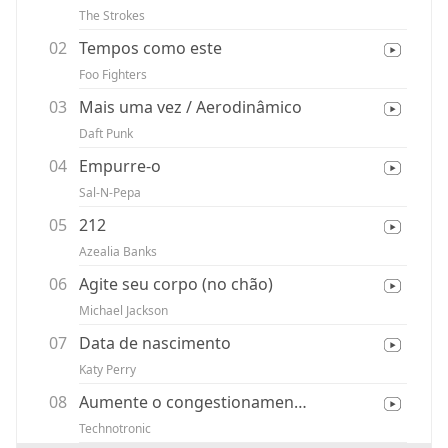
The Strokes
02
Tempos como este
Foo Fighters
03
Mais uma vez / Aerodinâmico
Daft Punk
04
Empurre-o
Sal-N-Pepa
05
212
Azealia Banks
06
Agite seu corpo (no chão)
Michael Jackson
07
Data de nascimento
Katy Perry
08
Aumente o congestionamento
Technotronic