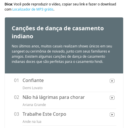
Dica:
Você pode reproduzir o vídeo, copiar seu link e fazer o download
com
Localizador de MP3 grátis
.
Canções de dança de casamento
indiano
Nos últimos anos, muitos casais realizam shows únicos em seu
sangeet ou cerimônia de noivado, junto com seus familiares e
amigos. Existem algumas canções de dança de casamento
indianas doces que são perfeitas para o casamento hindi.
01
Confiante
Demi Lovato
02
Não há lágrimas para chorar
Ariana Grande
03
Trabalhe Este Corpo
Ande na lua