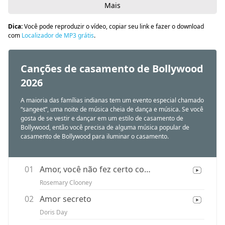
Mais
Dica:
Você pode reproduzir o vídeo, copiar seu link e fazer o download
com
Localizador de MP3 grátis
.
Canções de casamento de Bollywood
2026
A maioria das famílias indianas tem um evento especial chamado
“sangeet”, uma noite de música cheia de dança e música. Se você
gosta de se vestir e dançar em um estilo de casamento de
Bollywood, então você precisa de alguma música popular de
casamento de Bollywood para iluminar o casamento.
01
Amor, você não fez certo comigo
Rosemary Clooney
02
Amor secreto
Doris Day