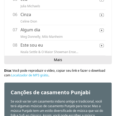
Julia Michaels
06
Cinza
Celine Dion
07
Algum dia
Meg Donnelly, Milo Manheim
08
Este sou eu
Keala Settle & O Maior Showman Ensemble
Mais
Dica:
Você pode reproduzir o vídeo, copiar seu link e fazer o download
com
Localizador de MP3 grátis
.
Canções de casamento Punjabi
Se você vai ter um casamento indiano antigo e tradicional, você
terá algumas músicas de casamento Punjabi para tocar. Mas a
música Punjabi tem um estilo diversificado de música que vai do
folk e Sufi ao clássico. Assim, você pode escolher a música