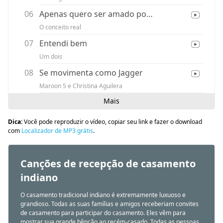
06
Apenas quero ser amado por U
O conceito real
07
Entendi bem
Um dois
08
Se movimenta como Jagger
Maroon 5 e Christina Aguilera
Mais
Dica:
Você pode reproduzir o vídeo, copiar seu link e fazer o download
com
Localizador de MP3 grátis
.
Canções de recepção de casamento
indiano
O casamento tradicional indiano é extremamente luxuoso e
grandioso. Todas as suas famílias e amigos receberiam convites
de casamento para participar do casamento. Eles vêm para
mostrar sua grande bênção ao recém-casado. Todas as pessoas