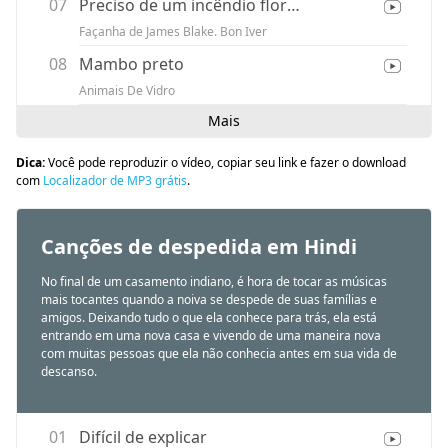
07
Preciso de um incêndio florestal
Façanha de James Blake. Bon Iver
08
Mambo preto
Animais De Vidro
Mais
Dica:
Você pode reproduzir o vídeo, copiar seu link e fazer o download
com
Localizador de MP3 grátis
.
Canções de despedida em Hindi
No final de um casamento indiano, é hora de tocar as músicas
mais tocantes quando a noiva se despede de suas famílias e
amigos. Deixando tudo o que ela conhece para trás, ela está
entrando em uma nova casa e vivendo de uma maneira nova
com muitas pessoas que ela não conhecia antes em sua vida de
descanso.
01
Difícil de explicar