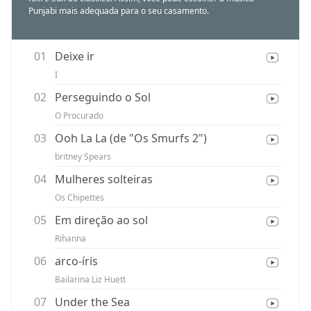
Punjabi mais adequada para o seu casamento.
01
Deixe ir
I
02
Perseguindo o Sol
O Procurado
03
Ooh La La (de "Os Smurfs 2")
britney Spears
04
Mulheres solteiras
Os Chipettes
05
Em direção ao sol
Rihanna
06
arco-íris
Bailarina Liz Huett
07
Under the Sea