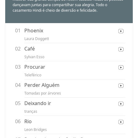
dançavam juntas para compartilhar sua alegria. Todo o
casamento Hindi é cheio de diversão e felicidade.
01
Phoenix
Laura Doggett
02
Café
Sylvan Esso
03
Procurar
Teleférico
04
Perder Alguém
Tomadas por árvores
05
Deixando ir
tranças
06
Rio
Leon Bridges