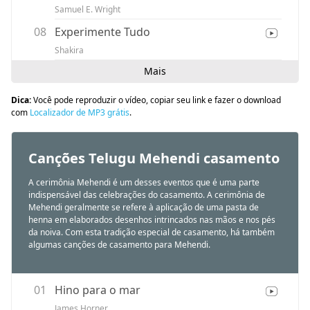
Samuel E. Wright
08
Experimente Tudo
Shakira
Mais
Dica:
Você pode reproduzir o vídeo, copiar seu link e fazer o download
com
Localizador de MP3 grátis
.
Canções Telugu Mehendi casamento
A cerimônia Mehendi é um desses eventos que é uma parte
indispensável das celebrações do casamento. A cerimônia de
Mehendi geralmente se refere à aplicação de uma pasta de
henna em elaborados desenhos intrincados nas mãos e nos pés
da noiva. Com esta tradição especial de casamento, há também
algumas canções de casamento para Mehendi.
01
Hino para o mar
James Horner