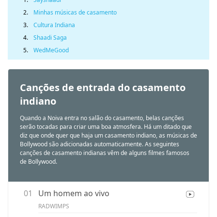
2.
Minhas músicas de casamento
3.
Cultura Indiana
4.
Shaadi Saga
5.
WedMeGood
Canções de entrada do casamento
indiano
Quando a Noiva entra no salão do casamento, belas canções
serão tocadas para criar uma boa atmosfera. Há um ditado que
diz que onde quer que haja um casamento indiano, as músicas de
Bollywood são adicionadas automaticamente. As seguintes
canções de casamento indianas vêm de alguns filmes famosos
de Bollywood.
01
Um homem ao vivo
RADWIMPS